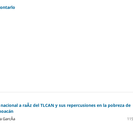
contarlo
a nacional a raÃ­z del TLCAN y sus repercusiones en la pobreza de
choacán
a GarcÃ­a
115