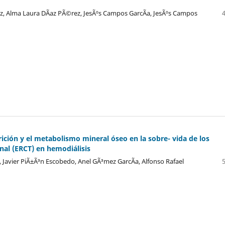
z, Alma Laura DÃ­az PÃ©rez, JesÃºs Campos GarcÃ­a, JesÃºs Campos
trición y el metabolismo mineral óseo en la sobre- vida de los
al (ERCT) en hemodiálisis
 Javier PiÃ±Ã³n Escobedo, Anel GÃ³mez GarcÃ­a, Alfonso Rafael