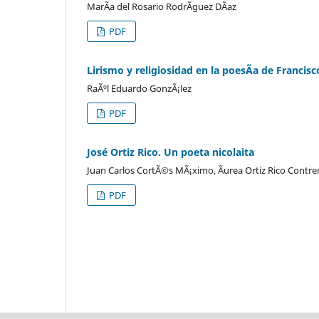
MarÃ­a del Rosario RodrÃ­guez DÃ­az
PDF
Lirismo y religiosidad en la poesÃ­a de Francis
RaÃºl Eduardo GonzÃ¡lez
PDF
José Ortiz Rico. Un poeta nicolaita
Juan Carlos CortÃ©s MÃ¡ximo, Ãurea Ortiz Rico Contre
PDF