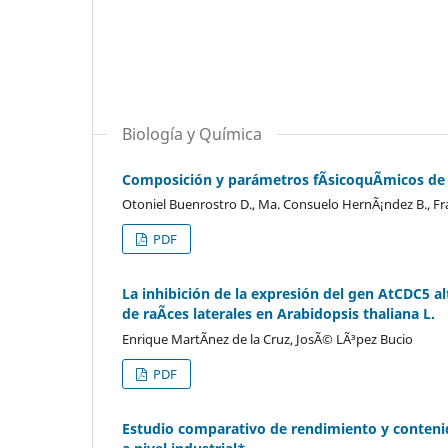
Biología y Química
Composición y parámetros fÃ­sicoquÃ­micos de l
Otoniel Buenrostro D., Ma. Consuelo HernÃ¡ndez B., Fran
PDF
La inhibición de la expresión del gen AtCDC5 alt
de raÃ­ces laterales en Arabidopsis thaliana L.
Enrique MartÃ­nez de la Cruz, JosÃ© LÃ³pez Bucio
PDF
Estudio comparativo de rendimiento y contenid