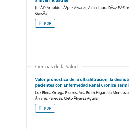
a nivel industrial*
JosÃ© Arnoldo LÃ³pez Alvarez, Alma Laura DÃ­az PÃ©re
GarcÃ­a
PDF
Ciencias de la Salud
Valor pronóstico de la ultrafiltración, la desnu
pacientes con Enfermedad Renal Crónica Termin
Luz Elena Ortega Pierres, Ana Edith Higareda Mendoza,
Ãlvarez Paredes, Cleto Ãlvarez Aguilar
PDF