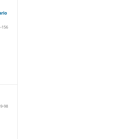
ario
-156
69-98