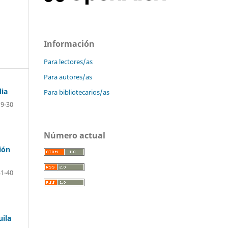
Información
Para lectores/as
Para autores/as
lia
Para bibliotecarios/as
19-30
Número actual
ión
31-40
uila