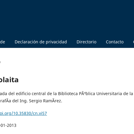
 de
Declaración de privacidad
Directorio
Contacto
a
olaita
da del edificio central de la Biblioteca PÃºblica Universitaria de la
afÃ­a del Ing. Sergio RamÃ­rez.
doi.org/10.35830/cn.vi57
-01-2013