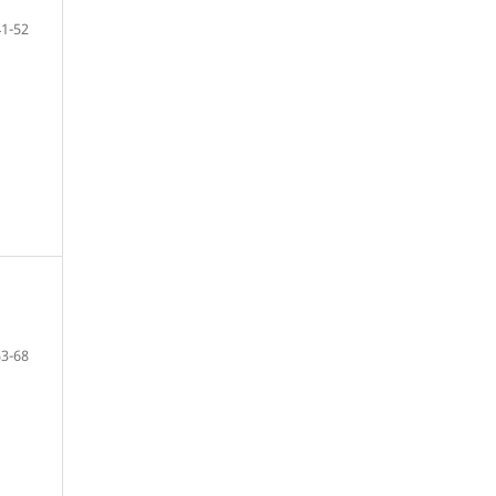
41-52
53-68