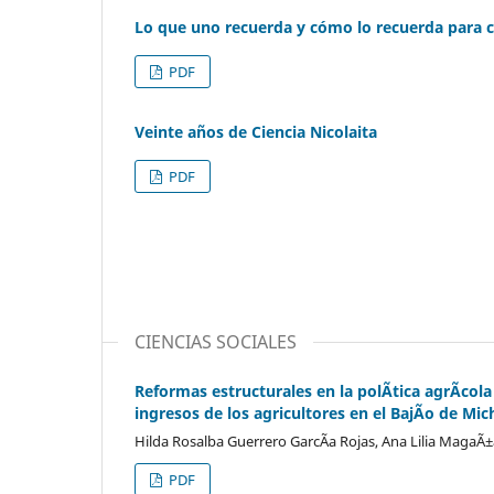
Lo que uno recuerda y cómo lo recuerda para 
PDF
Veinte años de Ciencia Nicolaita
PDF
CIENCIAS SOCIALES
Reformas estructurales en la polÃ­tica agrÃ­col
ingresos de los agricultores en el BajÃ­o de Mi
Hilda Rosalba Guerrero GarcÃ­a Rojas, Ana Lilia MagaÃ±
PDF