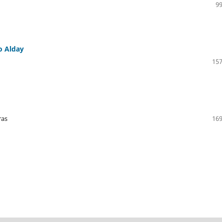
99
co Alday
157
ras
169