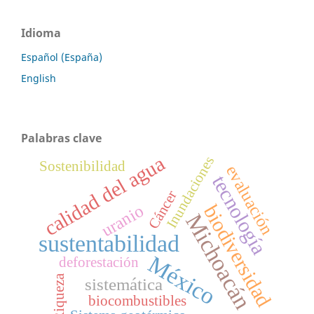
Idioma
Español (España)
English
Palabras clave
calidad del agua
Inundaciones
Sostenibilidad
evaluación
tecnología
Cáncer
biodiversidad
uranio
Michoacán
sustentabilidad
México
deforestación
Riqueza
sistemática
biocombustibles