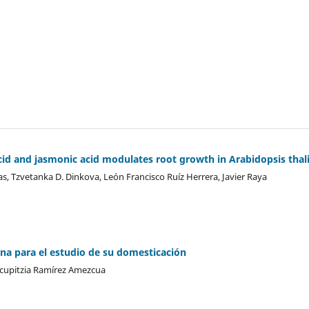
acid and jasmonic acid modulates root growth in Arabidopsis thal
 Tzvetanka D. Dinkova, León Francisco Ruíz Herrera, Javier Raya
ana para el estudio de su domesticación
Yocupitzia Ramírez Amezcua