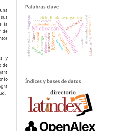
Palabras clave
 una
reforestación
 sus
diversidad vegetal
ciclo Rankine orgánico
filogenia
modelación
sustentabilidad
Innovación
e la
evaluación
Sostenibilidad
Michoacán
r de
Cáncer
inundación
México
deforestación
educación
residuos sólidos
tecnología
sistemática
ntos
liderazgo
Industria 4.0
uranio
Riqueza
es y
o de
para
r lo
Índices y bases de datos
egra
ud.