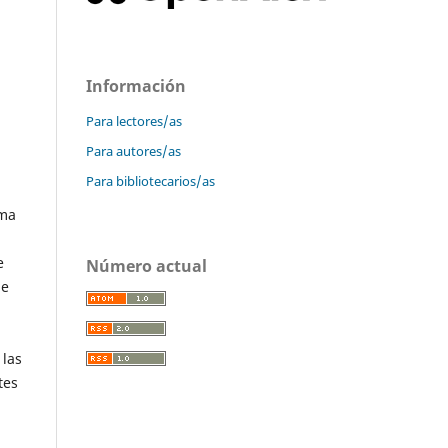
Información
Para lectores/as
Para autores/as
Para bibliotecarios/as
rma
e
Número actual
ue
 las
tes