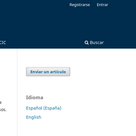
Registrarse
Entrar
CIC
Buscar
Enviar un artículo
Idioma
a
Español (España)
sos.
English