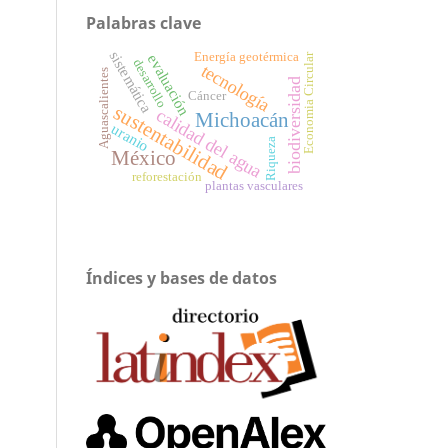
Palabras clave
sistemática
Energía geotérmica
evaluación
Economia Circular
desarrollo
tecnología
Aguascalientes
biodiversidad
Cáncer
sustentabilidad
calidad del agua
Michoacán
uranio
Riqueza
México
reforestación
plantas vasculares
Índices y bases de datos