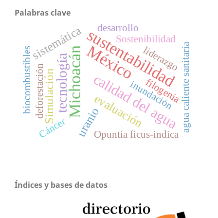
Palabras clave
desarrollo
sistemática
sustentabilidad
Sostenibilidad
agua caliente sanitaria
México
liderazgo
Michoacán
biocombustibles
tecnología
deforestación
Simulación
calidad del agua
filogenia
inundación
evaluación
uranio
Cáncer
Opuntia ficus-indica
Índices y bases de datos