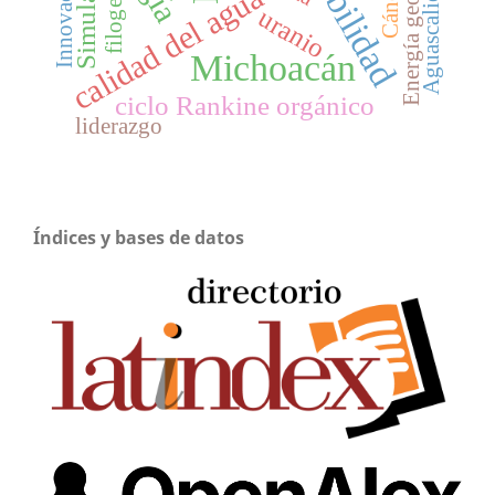
Energía geotérmica
Simulación
Aguascalientes
Innovación
filogenia
Cáncer
calidad del agua
uranio
Michoacán
ciclo Rankine orgánico
liderazgo
Índices y bases de datos