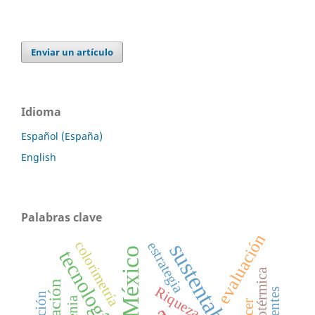
Enviar un artículo
Idioma
Español (España)
English
Palabras clave
evaluación
colorimetría
sustentabilidad
estrategia
México
tecnología
Riqueza