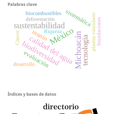
Palabras clave
sistemática
biocombustibles
plantas vasculares
deforestación
Inundaciones
sustentabilidad
México
uranio
Riqueza
Cáncer
Michoacán
calidad del agua
tecnología
biodiversidad
evaluación
desarrollo
Índices y bases de datos