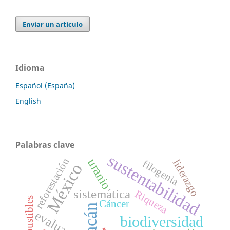
Enviar un artículo
Idioma
Español (España)
English
Palabras clave
sustentabilidad
reforestación
uranio
liderazgo
filogenia
México
sistemática
Riqueza
Cáncer
evaluación
biodiversidad