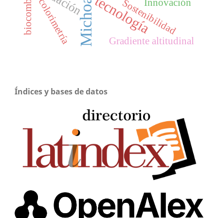
biocombustibles
Michoacán
tecnología
colorimetría
Innovación
Sostenibilidad
Gradiente altitudinal
Índices y bases de datos