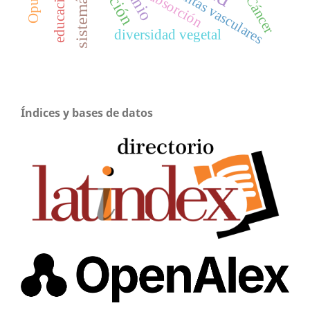
sistemática
plantas vasculares
educación
absorción
Cáncer
diversidad vegetal
Índices y bases de datos