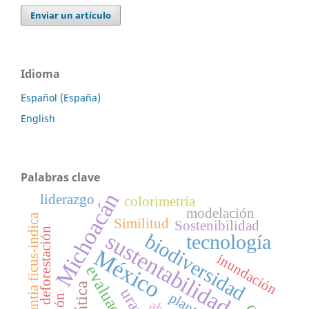
Enviar un artículo
Idioma
Español (España)
English
Palabras clave
Michoacán
liderazgo
colorimetría
modelación
Opuntia ficus-indica
Similitud
Sostenibilidad
deforestación
sustentabilidad
biodiversidad
tecnología
México
inundación
evaluación
uranio