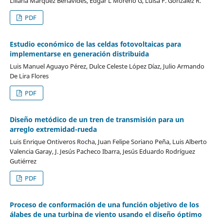
Liliana Márquez Benavides, Edgar L Moreno G, Luisa F. Gonzalez R.
PDF
Estudio económico de las celdas fotovoltaicas para
implementarse en generación distribuida
Luis Manuel Aguayo Pérez, Dulce Celeste López Díaz, Julio Armando
De Lira Flores
PDF
Diseño metódico de un tren de transmisión para un
arreglo extremidad-rueda
Luis Enrique Ontiveros Rocha, Juan Felipe Soriano Peña, Luis Alberto
Valencia Garay, J. Jesús Pacheco Ibarra, Jesús Eduardo Rodríguez
Gutiérrez
PDF
Proceso de conformación de una función objetivo de los
álabes de una turbina de viento usando el diseño óptimo