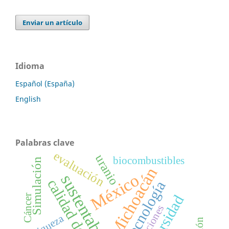
Enviar un artículo
Idioma
Español (España)
English
Palabras clave
evaluación
uranio
biocombustibles
Simulación
Michoacán
México
sustentabilidad
calidad del agua
tecnología
Cáncer
Riqueza