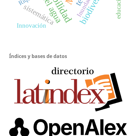
biodiversidad
Inundaciones
educación
sistemática
Innovación
Índices y bases de datos