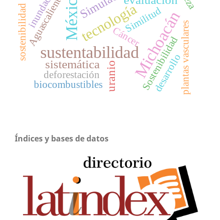
Simulación
inundación
Aguascalientes
México
tecnología
sostenibilidad
Similitud
Michoacán
plantas vasculares
Cáncer
Sostenibilidad
sustentabilidad
desarrollo
sistemática
uranio
deforestación
biocombustibles
Índices y bases de datos