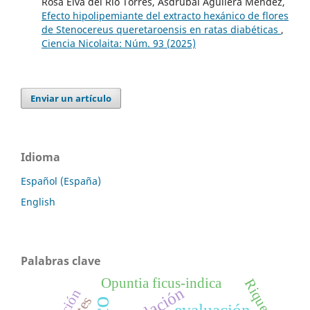
Rosa Elva del Río Torres, Asdrubal Aguilera Méndez,
Efecto hipolipemiante del extracto hexánico de flores
de Stenocereus queretaroensis en ratas diabéticas
,
Ciencia Nicolaita: Núm. 93 (2025)
Enviar un artículo
Idioma
Español (España)
English
Palabras clave
Opuntia ficus-indica
Riqueza
evaluación