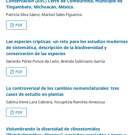
Conservación (ÁVC) Cerro de Comburinda, municipio de
Tingambato, Michoacán, México.
Patricia Silva Sáenz, Marisol Sales Figueroa
PDF
Las especies crípticas: un reto para los estudios modernos
de sistemática, descripción de la biodiversidad y
conservación de las especies
Gerardo Pérez Ponce de León, Brenda Solórzano García
PDF
Lo controversial de los cambios nomenclaturales: tres
casos de estudio en plantas
Sabina Irene Lara Cabrera, Yocupitzia Ramírez Amezcua
PDF
Vislumbrando la diversidad de clinostomidos
(Platyhelminthes: Digenea), parásitos asociados a peces y