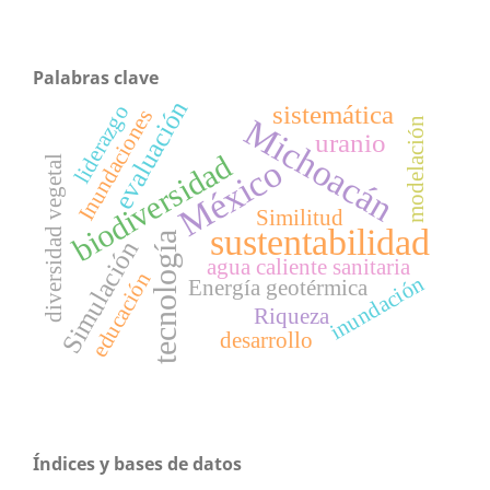
Palabras clave
evaluación
sistemática
liderazgo
Inundaciones
Michoacán
modelación
uranio
biodiversidad
México
diversidad vegetal
Similitud
sustentabilidad
tecnología
Simulación
agua caliente sanitaria
educación
inundación
Energía geotérmica
Riqueza
desarrollo
Índices y bases de datos