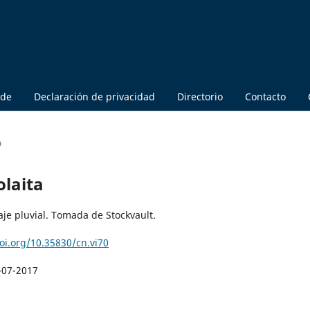
 de
Declaración de privacidad
Directorio
Contacto
a
olaita
je pluvial. Tomada de Stockvault.
doi.org/10.35830/cn.vi70
-07-2017