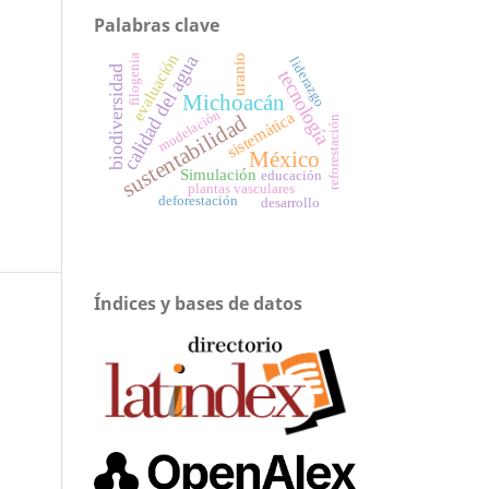
Palabras clave
evaluación
calidad del agua
uranio
filogenia
liderazgo
biodiversidad
tecnología
Michoacán
modelación
sistemática
sustentabilidad
reforestación
México
Simulación
educación
plantas vasculares
deforestación
desarrollo
Índices y bases de datos