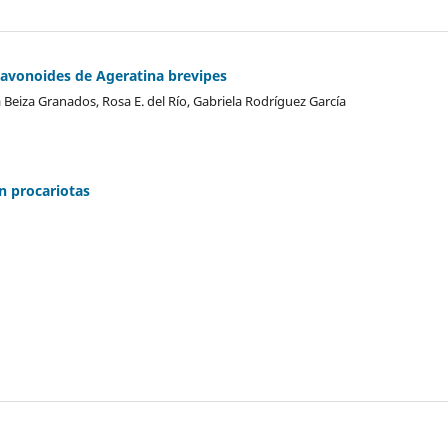
flavonoides de Ageratina brevipes
Beiza Granados, Rosa E. del Río, Gabriela Rodrí­guez García
n procariotas