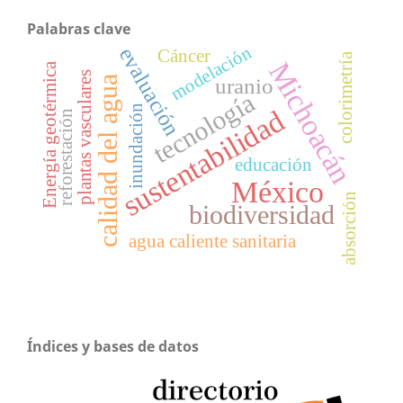
Palabras clave
modelación
evaluación
Cáncer
colorimetría
Michoacán
Energía geotérmica
plantas vasculares
uranio
calidad del agua
tecnología
inundación
sustentabilidad
reforestación
educación
México
absorción
biodiversidad
agua caliente sanitaria
Índices y bases de datos