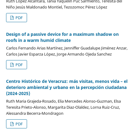
Ruth López Alcántara, Tania Yaquelin Puc Sarmiento, Teresita del
Niño Jesús Maldonado Montiel, Tezozomoc Pérez López
PDF
Design of a passive device for a maximum shadow on
roofs in a warm humid climate
Carlos Fernando Arias Martínez, Jenniffer Guadalupe Jiménez Anzar,
Carlos Javier Esparza López, Jorge Armando Ojeda Sanchez
PDF
Centro Histórico de Veracruz: más visitas, menos vida – el
deterioro ambiental y urbano en la percepción ciudadana
(2024-2025)
Ruth Maria Grajeda-Rosado, Elia Mercedes Alonso-Guzman, Elsa
Teresita Prieto-Alonso, Margarita Diaz-Olaldez, Lorna Ruiz-Cruz,
Alessandra Becerra-Mondragon
PDF