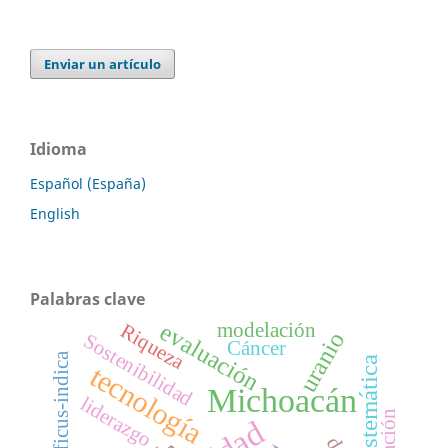
Enviar un artículo
Idioma
Español (España)
English
Palabras clave
evaluación
modelación
Riqueza
uranio
Sostenibilidad
Cáncer
Opuntia ficus-indica
sistemática
tecnología
Michoacán
liderazgo