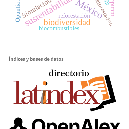
inundación
sustentabilidad
deforestación
Simulación
México
reforestación
biodiversidad
biocombustibles
Índices y bases de datos