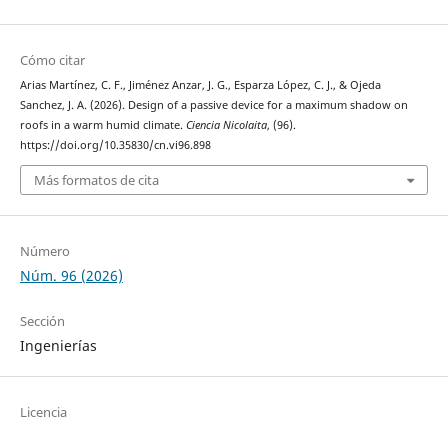
Cómo citar
Arias Martínez, C. F., Jiménez Anzar, J. G., Esparza López, C. J., & Ojeda
Sanchez, J. A. (2026). Design of a passive device for a maximum shadow on
roofs in a warm humid climate.
Ciencia Nicolaita
, (96).
https://doi.org/10.35830/cn.vi96.898
Más formatos de cita
Número
Núm. 96 (2026)
Sección
Ingenierías
Licencia