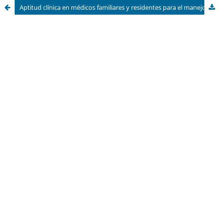
Aptitud clínica en médicos familiares y residentes para el manejo de preeclampsia-eclampsia en primer nivel de atención: un estudio transversal en una institución pública de Zacapu, Michoacán