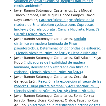
Volumen especial “Geofísica, peligros naturales y
medio ambiente”
Javier Ramón Sotomayor Castellanos, Luis Miguel
Tinoco Campos, Luis Miguel Tinoco Campos, David
Raya González,
Características higroscópicas de la
madera de Enterolobium cyclocarpum, Cupressus
lindleyi y Cedrela odorata
,
Ciencia Nicolaita: Núm. 79
(2020): Ciencia Nicolaita
Javier Ramón Sotomayor Castellanos,
Módulo
dinámico en madera laminada de Pinus
pseudostrobus. Determinación por ondas de esfuerzo.
,
Ciencia Nicolaita: Núm. 72 (2017): Ciencia Nicolaita
Javier Ramón Sotomayor Castellanos, Koji Adachi, Kayo
Kudo,
Indicadores de flexibilidad de madera
laminada, densificada y reforzada con fibra de
carbono
,
Ciencia Nicolaita: Núm. 90 (2024)
Javier Ramón Sotomayor Castellanos, Gerardo
Gallegos León,
Reacción a la exposición al fuego de las
maderas Thuja plicata Marshall y Acer saccharum L.
,
Ciencia Nicolaita: Núm. 75 (2018): Ciencia Nicolaita
Javier Ramón Sotomayor Castellanos, Sonia Correa
Jurado, Nancy Eloísa Rodríguez Olalde, Faustino Ruiz
Aquino,
Anisotropía en la resistividad eléctrica de tres