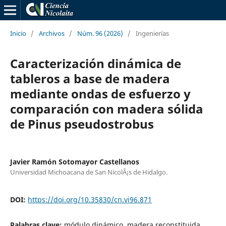
Inicio
/
Archivos
/
Núm. 96 (2026)
/
Ingenierías
Caracterización dinámica de
tableros a base de madera
mediante ondas de esfuerzo y
comparación con madera sólida
de Pinus pseudostrobus
Javier Ramón Sotomayor Castellanos
Universidad Michoacana de San NicolÃ¡s de Hidalgo.
DOI:
https://doi.org/10.35830/cn.vi96.871
Palabras clave:
módulo dinámico, madera reconstituida,