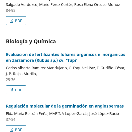
Salgado Verduzco, Mario Pérez Cortés, Rosa Elena Orozco Muñoz
84-95
PDF
Biología y Química
Evaluación de fertilizantes foliares orgánicos e inorgánicos
en Zarzamora (Rubus sp.) cv. ‘Tupi’
Carlos Alberto Ramirez Mandujano, G. Esquivel-Paz, E. Gudiño-César,
J. P. Rojas-Murillo,
25-36
PDF
Regulación molecular de la germinación en angiospermas
Elda Marí­a Beltrán Peña, MARINA López-Garcí­a, José López-Bucio
37-54
PDF