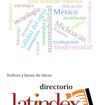
ciclo Rankine orgánico
Opuntia ficus-indica
estrategia
educación
Inundaciones
tecnología
sustentabilidad
calidad del agua
México
modelación
desarrollo
uranio
Michoacán
sistemática
Riqueza
liderazgo
inundación
evaluación
Cáncer
biodiversidad
Índices y bases de datos