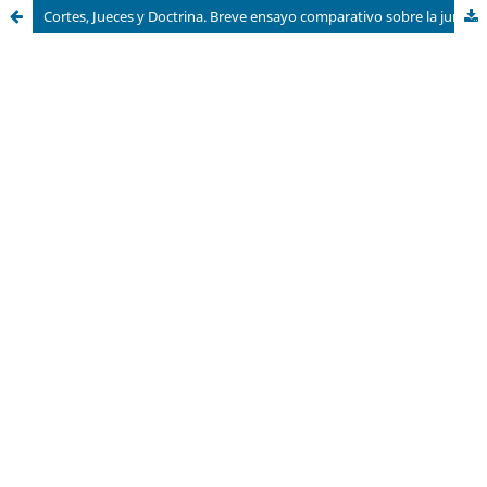
Cortes, Jueces y Doctrina. Breve ensayo comparativo sobre la jurisprudencia en materia de protección de los DESC