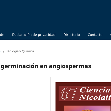
 de
Declaración de privacidad
Directorio
Contacto
a
/
Biología y Química
a germinación en angiospermas