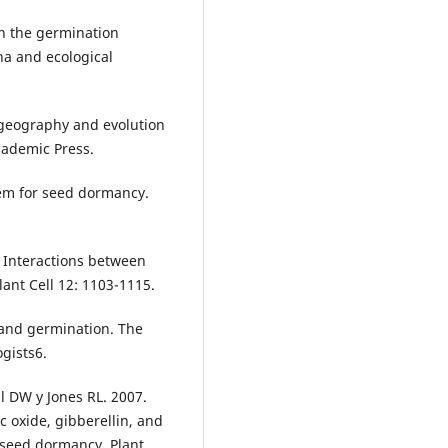
in the germination
na and ecological
ogeography and evolution
cademic Press.
tem for seed dormancy.
. Interactions between
lant Cell 12: 1103-1115.
and germination. The
gists6.
l DW y Jones RL. 2007.
c oxide, gibberellin, and
r seed dormancy. Plant