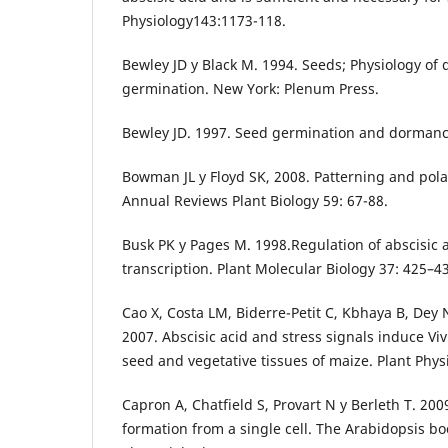
Physiology143:1173-118.
Bewley JD y Black M. 1994. Seeds; Physiology o
germination. New York: Plenum Press.
Bewley JD. 1997. Seed germination and dormancy.
Bowman JL y Floyd SK, 2008. Patterning and polar
Annual Reviews Plant Biology 59: 67-88.
Busk PK y Pages M. 1998.Regulation of abscisic 
transcription. Plant Molecular Biology 37: 425–4
Cao X, Costa LM, Biderre-Petit C, Kbhaya B, Dey 
2007. Abscisic acid and stress signals induce Vi
seed and vegetative tissues of maize. Plant Phys
Capron A, Chatfield S, Provart N y Berleth T. 20
formation from a single cell. The Arabidopsis b