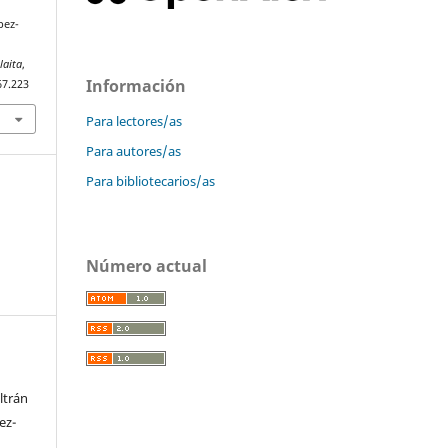
pez-
laita
,
Información
67.223
Para lectores/as
Para autores/as
Para bibliotecarios/as
Número actual
ltrán
ez-