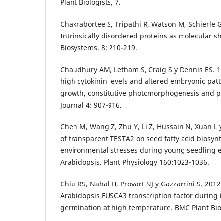
Plant Biologists, 7.
Chakrabortee S, Tripathi R, Watson M, Schierle 
Intrinsically disordered proteins as molecular s
Biosystems. 8: 210-219.
Chaudhury AM, Letham S, Craig S y Dennis ES. 
high cytokinin levels and altered embryonic patt
growth, constitutive photomorphogenesis and pr
Journal 4: 907-916.
Chen M, Wang Z, Zhu Y, Li Z, Hussain N, Xuan L y
of transparent TESTA2 on seed fatty acid biosynt
environmental stresses during young seedling e
Arabidopsis. Plant Physiology 160:1023-1036.
Chiu RS, Nahal H, Provart NJ y Gazzarrini S. 2012
Arabidopsis FUSCA3 transcription factor during i
germination at high temperature. BMC Plant Biol