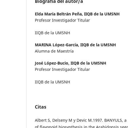
Biografía del autor/a
Elda Marí­a Beltrán Peña,
IIQB de la UMSNH
Profesor Investigador Titular
IIQB de la UMSNH
MARINA López-Garcí­a,
IIQB de la UMSNH
Alumna de Maestrí­a
José López-Bucio,
IIQB de la UMSNH
Profesor Investigador Titular
IIQB de la UMSNH
Citas
Albert S, Delseny M y Devic M.1997. BANYULS, a 
of flavonoid biosynthesis in the Arabidopsis seed