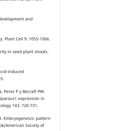
f development and
 Plant Cell 9: 1055-1066.
ity in seed plant shoots.
acid-induced
35.
N, Perez P y Becraft PW.
viparous1 expression in
iology 143: 720-731.
09. Embryogenesis: pattern
ook/American Society of