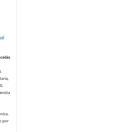
ual
colás
J.
taria,
0.
evista
nica.
o por