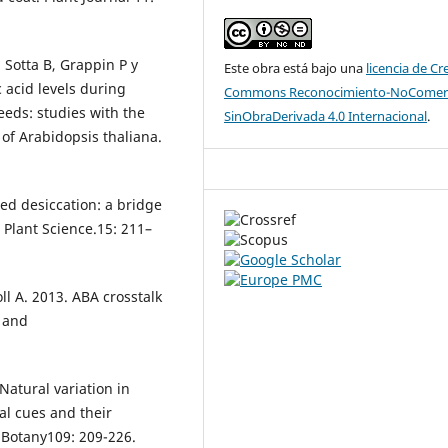
Sotta B, Grappin P y
Este obra está bajo una
licencia de Cr
 acid levels during
Commons Reconocimiento-NoComerc
eds: studies with the
SinObraDerivada 4.0 Internacional
.
of Arabidopsis thaliana.
Seed desiccation: a bridge
Plant Science.15: 211–
ll A. 2013. ABA crosstalk
y and
Natural variation in
al cues and their
 Botany109: 209-226.