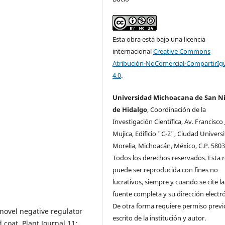
Esta obra está bajo una licencia
internacional
Creative Commons
Atribución-NoComercial-CompartirIg
4.0
.
Universidad Michoacana de San Ni
de Hidalgo
, Coordinación de la
Investigación Cientí­fica, Av. Francisco 
Mujica, Edificio "C-2", Ciudad Universi
Morelia, Michoacán, México, C.P. 5803
Todos los derechos reservados. Esta r
puede ser reproducida con fines no
lucrativos, siempre y cuando se cite la
fuente completa y su dirección electró
De otra forma requiere permiso previ
novel negative regulator
escrito de la institución y autor.
 coat. Plant Journal 11: