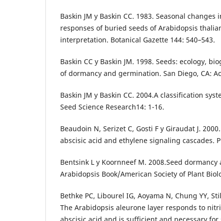
Baskin JM y Baskin CC. 1983. Seasonal changes 
responses of buried seeds of Arabidopsis thalia
interpretation. Botanical Gazette 144: 540–543.
Baskin CC y Baskin JM. 1998. Seeds: ecology, bi
of dormancy and germination. San Diego, CA: A
Baskin JM y Baskin CC. 2004.A classification sys
Seed Science Research14: 1-16.
Beaudoin N, Serizet C, Gosti F y Giraudat J. 2000
abscisic acid and ethylene signaling cascades. P
Bentsink L y Koornneef M. 2008.Seed dormancy 
Arabidopsis Book/American Society of Plant Biolo
Bethke PC, Libourel IG, Aoyama N, Chung YY, Stil
The Arabidopsis aleurone layer responds to nitri
abscisic acid and is sufficient and necessary fo