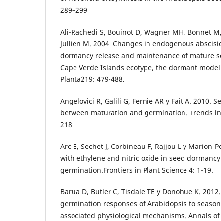
289–299
Ali-Rachedi S, Bouinot D, Wagner MH, Bonnet M, 
Jullien M. 2004. Changes in endogenous abscisic
dormancy release and maintenance of mature se
Cape Verde Islands ecotype, the dormant model 
Planta219: 479-488.
Angelovici R, Galili G, Fernie AR y Fait A. 2010. 
between maturation and germination. Trends in 
218
Arc E, Sechet J, Corbineau F, Rajjou L y Marion-Po
with ethylene and nitric oxide in seed dormanc
germination.Frontiers in Plant Science 4: 1-19.
Barua D, Butler C, Tisdale TE y Donohue K. 2012.
germination responses of Arabidopsis to season
associated physiological mechanisms. Annals of