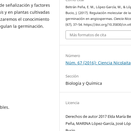
e señalización y factores
Beltrán Peña, E. M., López-Garcí­a, M., & Ló
is
y en plantas cultivadas
Bucio, J. (2017). Regulación molecular de la
alizaremos el conocimiento
germinación en angiospermas.
Ciencia Nico
(67), 37–54. https://doi.org/10.35830/cn.vi
egulan la germinación.
Más formatos de cita
Número
Núm. 67 (2016): Ciencia Nicolaita
Sección
Biología y Química
Licencia
bles.
Derechos de autor 2017 Elda Marí­a Be
Peña, MARINA López-Garcí­a, José Lóp
Bucio