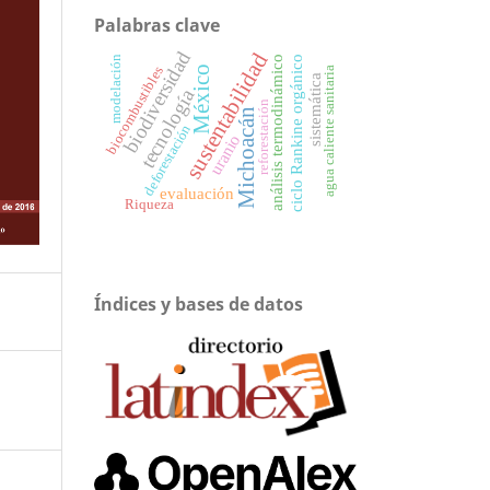
Palabras clave
biodiversidad
sustentabilidad
análisis termodinámico
ciclo Rankine orgánico
modelación
biocombustibles
México
agua caliente sanitaria
sistemática
tecnología
reforestación
Michoacán
deforestación
uranio
evaluación
Riqueza
Índices y bases de datos