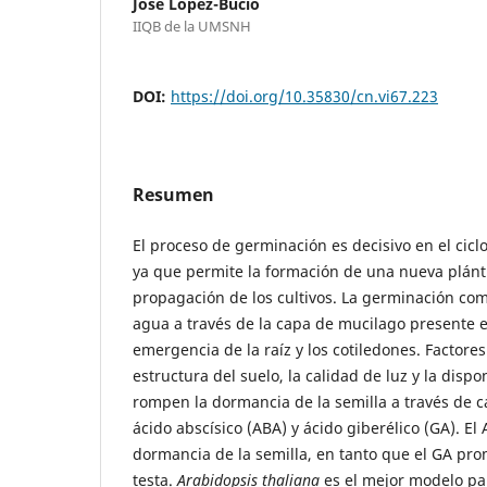
José López-Bucio
IIQB de la UMSNH
DOI:
https://doi.org/10.35830/cn.vi67.223
Resumen
El proceso de germinación es decisivo en el ciclo
ya que permite la formación de una nueva plántu
propagación de los cultivos. La germinación com
agua a través de la capa de mucilago presente en 
emergencia de la raíz y los cotiledones. Factore
estructura del suelo, la calidad de luz y la disp
rompen la dormancia de la semilla a través de c
ácido abscísico (ABA) y ácido giberélico (GA). El
dormancia de la semilla, en tanto que el GA pro
testa.
Arabidopsis thaliana
es el mejor modelo par