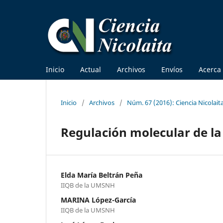
Inicio
Actual
Archivos
Envíos
Acerca
Inicio
/
Archivos
/
Núm. 67 (2016): Ciencia Nicolait
Regulación molecular de l
Elda Marí­a Beltrán Peña
IIQB de la UMSNH
MARINA López-Garcí­a
IIQB de la UMSNH