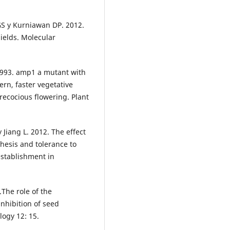
GS y Kurniawan DP. 2012.
hields. Molecular
1993. amp1 a mutant with
ern, faster vegetative
ecocious flowering. Plant
 Jiang L. 2012. The effect
hesis and tolerance to
stablishment in
.The role of the
nhibition of seed
ogy 12: 15.