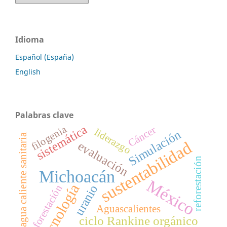
Idioma
Español (España)
English
Palabras clave
sistemática
filogenia
Cáncer
liderazgo
Simulación
agua caliente sanitaria
sustentabilidad
evaluación
reforestación
Michoacán
México
tecnología
uranio
deforestación
Aguascalientes
ciclo Rankine orgánico