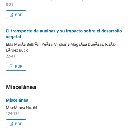
8-21
PDF
El transporte de auxinas y su impacto sobre el desarrollo
vegetal
Elda MarÃ­a BeltrÃ¡n PeÃ±a, Viridiana MagaÃ±a DueÃ±as, JosÃ©
LÃ³pez Bucio
22-41
PDF
Miscelánea
Miscelánea
MiselÃ¡nea No. 64
124-130
PDF