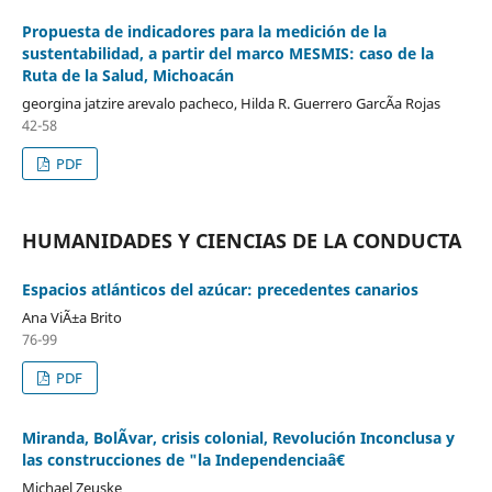
Propuesta de indicadores para la medición de la
sustentabilidad, a partir del marco MESMIS: caso de la
Ruta de la Salud, Michoacán
georgina jatzire arevalo pacheco, Hilda R. Guerrero GarcÃ­a Rojas
42-58
PDF
HUMANIDADES Y CIENCIAS DE LA CONDUCTA
Espacios atlánticos del azúcar: precedentes canarios
Ana ViÃ±a Brito
76-99
PDF
Miranda, BolÃ­var, crisis colonial, Revolución Inconclusa y
las construcciones de "la Independenciaâ€
Michael Zeuske