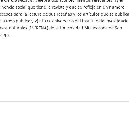
de
Ciencia Nicolaita
celebra dos acontecimientos relevantes:
1)
el
inencia social que tiene la revista y que se refleja en un número
ccesos para la lectura de sus reseñas y los artículos que se public
o a todo público y
2)
el XXX aniversario del instituto de investigaci
ursos naturales (INIRENA) de la Universidad Michoacana de San
algo.