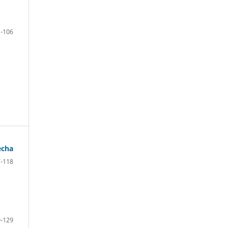
-106
echa
-118
-129