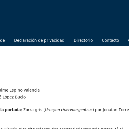
 de
Declaración de privacidad
Directorio
Contacto
Jaime Espino Valencia
sé López Bucio
 la portada:
Zorra gris (
Urocyon cinereoargenteus
) por Jonatan Torre