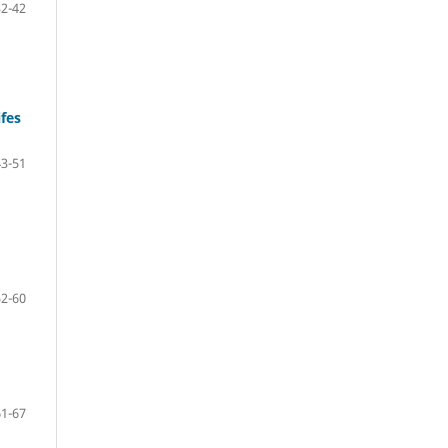
32-42
ifes
43-51
52-60
61-67