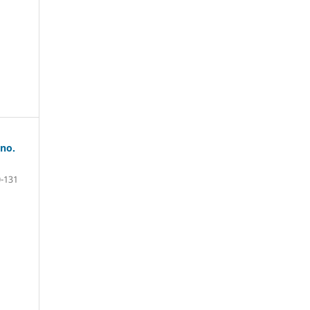
ano.
-131