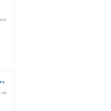
68-91
a y
-100