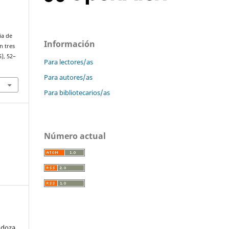
ia de
Información
n tres
5), 52–
Para lectores/as
Para autores/as
Para bibliotecarios/as
Número actual
ndoza,