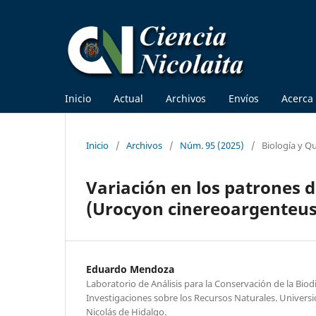
Inicio
Actual
Archivos
Envíos
Acerca
Inicio
/
Archivos
/
Núm. 95 (2025)
/
Biología y Q
Variación en los patrones de
(Urocyon cinereoargenteus
Eduardo Mendoza
Laboratorio de Análisis para la Conservación de la Biodi
Investigaciones sobre los Recursos Naturales. Univer
Nicolás de Hidalgo.