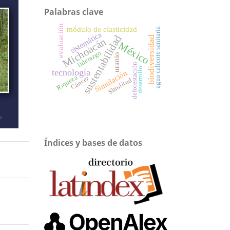
Palabras clave
evaluación
módulo de elasticidad
agua caliente sanitaria
sistemática
sustentabilidad
biodiversidad
Michoacán
México
liderazgo
uranio
deforestación
desarrollo
tecnología
Simulación
Riqueza
Cáncer
Similitud
Índices y bases de datos