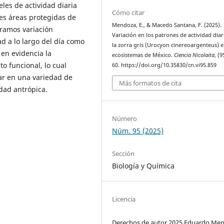
les de actividad diaria
Cómo citar
res áreas protegidas de
Mendoza, E., & Macedo Santana, F. (2025).
tramos variación
Variación en los patrones de actividad diar
ad a lo largo del día como
la zorra gris (Urocyon cinereoargenteus) e
 en evidencia la
ecosistemas de México.
Ciencia Nicolaita
, (9
to funcional, lo cual
60. https://doi.org/10.35830/cn.vi95.859
ar en una variedad de
Más formatos de cita
dad antrópica.
Número
Núm. 95 (2025)
Sección
Biología y Química
Licencia
Derechos de autor 2025 Eduardo Me