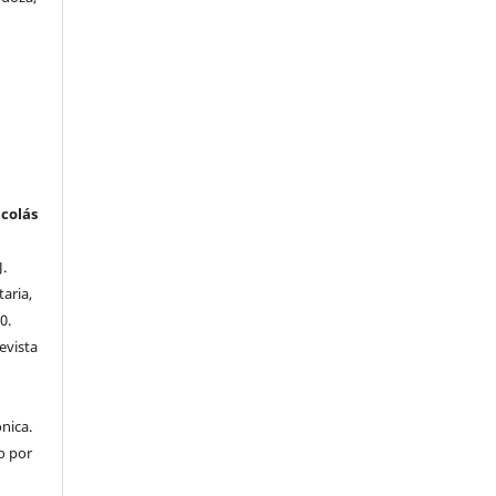
colás
J.
taria,
0.
evista
nica.
o por