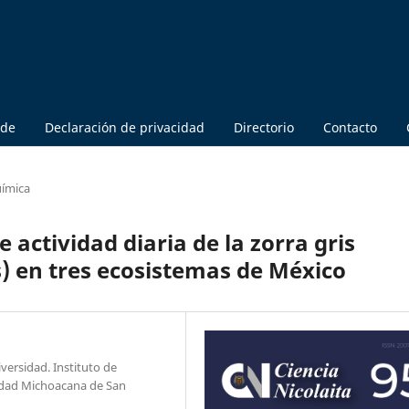
 de
Declaración de privacidad
Directorio
Contacto
uímica
 actividad diaria de la zorra gris
) en tres ecosistemas de México
versidad. Instituto de
sidad Michoacana de San