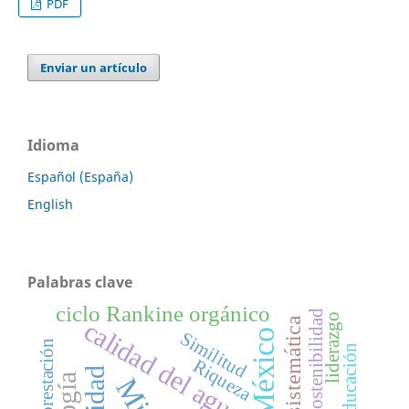
PDF
Enviar un artículo
Idioma
Español (España)
English
Palabras clave
ciclo Rankine orgánico
Sostenibilidad
liderazgo
sistemática
calidad del agua
México
Similitud
reforestación
educación
Riqueza