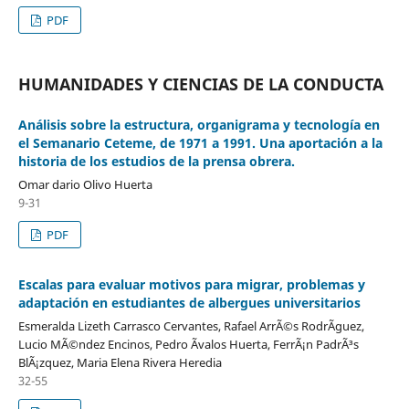
PDF
HUMANIDADES Y CIENCIAS DE LA CONDUCTA
Análisis sobre la estructura, organigrama y tecnología en
el Semanario Ceteme, de 1971 a 1991. Una aportación a la
historia de los estudios de la prensa obrera.
Omar dario Olivo Huerta
9-31
PDF
Escalas para evaluar motivos para migrar, problemas y
adaptación en estudiantes de albergues universitarios
Esmeralda Lizeth Carrasco Cervantes, Rafael ArrÃ©s RodrÃ­guez,
Lucio MÃ©ndez Encinos, Pedro Ãvalos Huerta, FerrÃ¡n PadrÃ³s
BlÃ¡zquez, Maria Elena Rivera Heredia
32-55