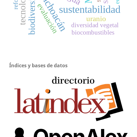
biodiversidad
tecnología
Michoacán
evaluación
sustentabilidad
uranio
diversidad vegetal
biocombustibles
Índices y bases de datos