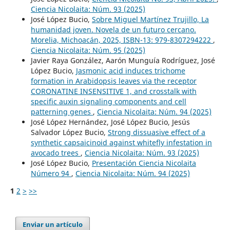
Ciencia Nicolaita: Núm. 93 (2025)
José López Bucio,
Sobre Miguel Martínez Trujillo, La
humanidad joven. Novela de un futuro cercano.
Morelia, Michoacán, 2025, ISBN-13: 979-8307294222
,
Ciencia Nicolaita: Núm. 95 (2025)
Javier Raya González, Aarón Munguía Rodríguez, José
López Bucio,
Jasmonic acid induces trichome
formation in Arabidopsis leaves via the receptor
CORONATINE INSENSITIVE 1, and crosstalk with
specific auxin signaling components and cell
patterning genes
,
Ciencia Nicolaita: Núm. 94 (2025)
José López Hernández, José López Bucio, Jesús
Salvador López Bucio,
Strong dissuasive effect of a
synthetic capsaicinoid against whitefly infestation in
avocado trees
,
Ciencia Nicolaita: Núm. 93 (2025)
José López Bucio,
Presentación Ciencia Nicolaita
Número 94
,
Ciencia Nicolaita: Núm. 94 (2025)
1
2
>
>>
Enviar un artículo