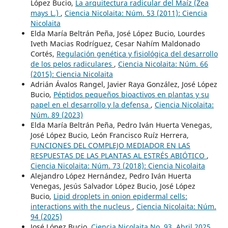
López Bucio,
La arquitectura radicular del Maí­z (Zea
mays L.)
,
Ciencia Nicolaita: Núm. 53 (2011): Ciencia
Nicolaita
Elda Marí­a Beltrán Peña, José López Bucio, Lourdes
Iveth Macias Rodrí­guez, Cesar Nahím Maldonado
Cortés,
Regulación genética y fisiológica del desarrollo
de los pelos radiculares
,
Ciencia Nicolaita: Núm. 66
(2015): Ciencia Nicolaita
Adrián Ávalos Rangel, Javier Raya González, José López
Bucio,
Péptidos pequeños bioactivos en plantas y su
papel en el desarrollo y la defensa
,
Ciencia Nicolaita:
Núm. 89 (2023)
Elda Marí­a Beltrán Peña, Pedro Iván Huerta Venegas,
José López Bucio, León Francisco Ruí­z Herrera,
FUNCIONES DEL COMPLEJO MEDIADOR EN LAS
RESPUESTAS DE LAS PLANTAS AL ESTRÉS ABIÓTICO
,
Ciencia Nicolaita: Núm. 73 (2018): Ciencia Nicolaita
Alejandro López Hernández, Pedro Iván Huerta
Venegas, Jesús Salvador López Bucio, José López
Bucio,
Lipid droplets in onion epidermal cells:
interactions with the nucleus
,
Ciencia Nicolaita: Núm.
94 (2025)
José López Bucio,
Ciencia Nicolaita No. 93, Abril 2025.
,