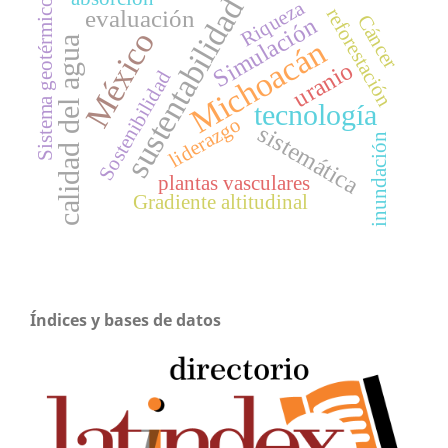
sustentabilidad
Sistema geotérmico
Riqueza
reforestación
evaluación
Cáncer
Simulación
México
Michoacán
calidad del agua
uranio
Sostenibilidad
tecnología
liderazgo
sistemática
inundación
plantas vasculares
Gradiente altitudinal
Índices y bases de datos