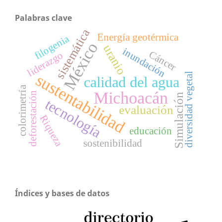
Palabras clave
sistemática
Energía geotérmica
filogenia
México
uranio
inundación
Cáncer
liderazgo
sustentabilidad
diversidad vegetal
calidad del agua
colorimetría
Michoacán
deforestación
Simulación
tecnología
evaluación
Riqueza
educación
sostenibilidad
Índices y bases de datos