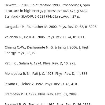
Hewett J. L.1993. In *Stanford 1993, Proceedings, Spin
structure in high energy processes* 463-475, y SLAC
Stanford - SLAC-PUB-6521 (94/05,rec.Aug.) 27 p.
Langacker P., Plumacher M. 2000. Phys. Rev. D, 62, 013006.
Valencia G., He X.-G. 2006. Phys. Rev. D, 74, 013011.
Chiang C.-W., Deshpande N. G. & Jiang J. 2006. J. High
Energy Phys., 08,75.
Pati J. C., Salam A. 1974. Phys. Rev. D, 10, 275.
Mohapatra R. N., Pati J. C. 1975. Phys. Rev. D, 11, 566.
Pisano F., Pleitez V. 1992. Phys. Rev. D, 46, 410.
Frampton P. H. 1992. Phys. Rev. Lett., 69, 2889.
Robinett R. W., Rosner J. L. 1982. Phys. Rev. D, 26, 2396.