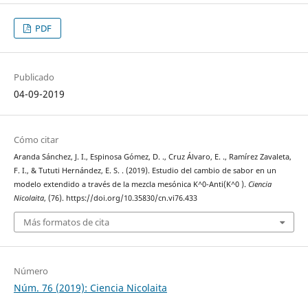
PDF
Publicado
04-09-2019
Cómo citar
Aranda Sánchez, J. I., Espinosa Gómez, D. ., Cruz Álvaro, E. ., Ramí­rez Zavaleta,
F. I., & Tututi Hernández, E. S. . (2019). Estudio del cambio de sabor en un
modelo extendido a través de la mezcla mesónica K^0-Anti(K^0 ).
Ciencia
Nicolaita
, (76). https://doi.org/10.35830/cn.vi76.433
Más formatos de cita
Número
Núm. 76 (2019): Ciencia Nicolaita