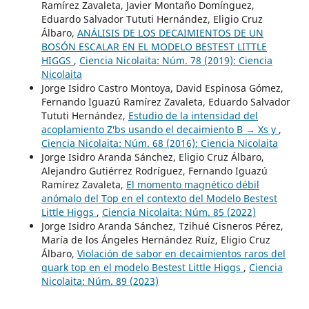
Ramírez Zavaleta, Javier Montaño Domí­nguez,
Eduardo Salvador Tututi Hernández, Eligio Cruz
Álbaro,
ANÁLISIS DE LOS DECAIMIENTOS DE UN
BOSÓN ESCALAR EN EL MODELO BESTEST LITTLE
HIGGS
,
Ciencia Nicolaita: Núm. 78 (2019): Ciencia
Nicolaita
Jorge Isidro Castro Montoya, David Espinosa Gómez,
Fernando Iguazú Ramí­rez Zavaleta, Eduardo Salvador
Tututi Hernández,
Estudio de la intensidad del
acoplamiento Z′bs usando el decaimiento B → Xs y
,
Ciencia Nicolaita: Núm. 68 (2016): Ciencia Nicolaita
Jorge Isidro Aranda Sánchez, Eligio Cruz Álbaro,
Alejandro Gutiérrez Rodríguez, Fernando Iguazú
Ramírez Zavaleta,
El momento magnético débil
anómalo del Top en el contexto del Modelo Bestest
Little Higgs
,
Ciencia Nicolaita: Núm. 85 (2022)
Jorge Isidro Aranda Sánchez, Tzihué Cisneros Pérez,
María de los Ángeles Hernández Ruíz, Eligio Cruz
Álbaro,
Violación de sabor en decaimientos raros del
quark top en el modelo Bestest Little Higgs
,
Ciencia
Nicolaita: Núm. 89 (2023)