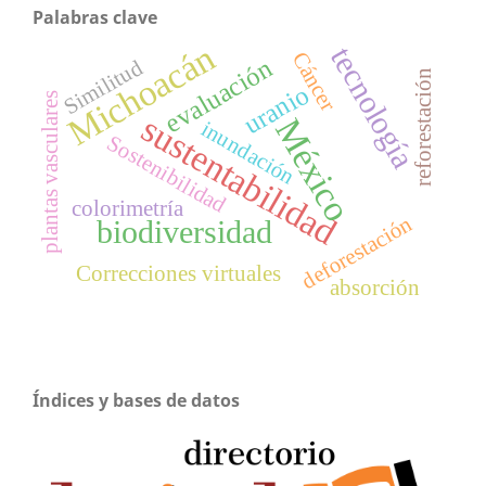
Palabras clave
Michoacán
tecnología
Cáncer
evaluación
Similitud
reforestación
uranio
plantas vasculares
sustentabilidad
México
inundación
Sostenibilidad
colorimetría
deforestación
biodiversidad
Correcciones virtuales
absorción
Índices y bases de datos