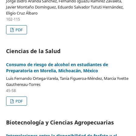
Jorge Isidro Aranda Sánchez, Fernando Iguazú Ramírez Zavaleta,
Javier Montaño Domí­nguez, Eduardo Salvador Tututi Hernández,
Eligio Cruz Álbaro
102-115
PDF
Ciencias de la Salud
Consumo de riesgo de alcohol en estudiantes de
Preparatoria en Morelia, Michoacán, México
Luis Fernando Ortega-Varela, Tania Figueroa-Méndez, Marcia Yvette
Gauthereau-Torres
45-58
PDF
Biotecnología y Ciencias Agropecuarias
Interrelaciones entre la disponibilidad de fosfato y el