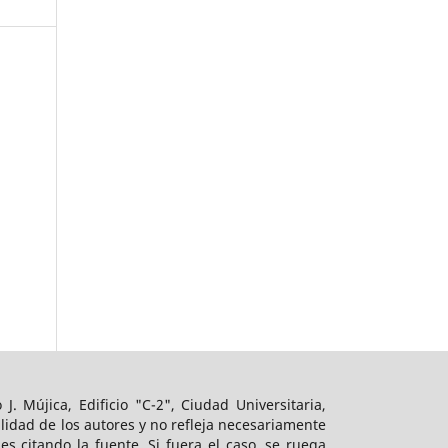
 J. Mújica, Edificio "C-2", Ciudad Universitaria,
ilidad de los autores y no refleja necesariamente
s citando la fuente. Si fuera el caso, se ruega