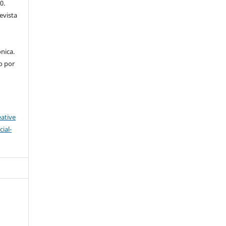
0.
evista
nica.
o por
eative
ial-