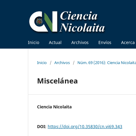
Inicio
Actual
Archivos
Envíos
Acerca
Inicio
/
Archivos
/
Núm. 69 (2016): Ciencia Nicolait
Miscelánea
Ciencia Nicolaita
DOI:
https://doi.org/10.35830/cn.vi69.343