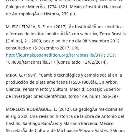
Colegio de MinerÃ­a, 1774-1821. México: Instituto Nacional
de AntropologÃ­a e Historia, 239 pp.
M. FIGUEIRÃ”A, S. F. de. (2017). Â« InstituiÃ§Ãµes científicas
e formas de institucionalizaÃ§Ã£o do saber Â», Terra Brasilis
[Online], 2 | 2000, posto online no dia 08 Novembro 2012,
consultado o 15 Dezembro 2017. URL :
http://journals.openedition.org/terrabrasilis/317
; DOI :
10.4000/terrabrasilis.317 (Consultado: 12/02/2014).
MIRA, G. (1994). "Cambio tecnológico y cambio social en la
producción de plata americana (1550-1900)â€. En Arbor.
Ciencia, Pensamiento y Cultura. Madrid: Consejo Superior
de Investigaciones CientÃ­ficas, tomo 149, núms. 586-587.
MORELOS RODRÃGUEZ, L. (2012). La geologÃ­a mexicana en
el siglo XIX. Una revisión histórica de la obra de Antonio del
Castillo, Santiago RamÃ­rez y Mariano Bárcena. México:
SecretarÃ­a de Cultura de Michoacán/Plaza y Valdés, 356 pp.