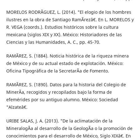
MORELOS RODRÃGUEZ, L. (2014). "El elogio de los hombres
ilustres en la obra de Santiago RamÃ­rezâ€. En L. MORELOS y
R. VEGA (coords.). Estudios históricos sobre la cultura
mexicana (siglos XIX y XX). México: Historiadores de las
Ciencias y las Humanidades, A. C., pp. 45-70.
RAMÃREZ, S. (1884). Noticia histórica de la riqueza minera
de México y de su actual estado de explotación. México:
Oficina Tipográfica de la SecretarÃ­a de Fomento.
RAMÃREZ, S. (1890). Datos para la historia del Colegio de
MinerÃ­a, recogidos y recopilados bajo la forma de
efemérides por su antiguo alumno. México: Sociedad
"Alzateâ€.
URIBE SALAS, J. A. (2013). "De la aclimatación de la
MineralogÃ­a al desarrollo de la GeologÃ­a o la promoción de
conocimientos para el desarrollo de México, Siglo XIXâ€. En