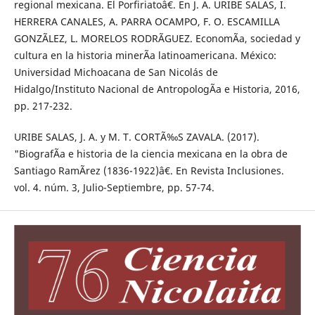
regional mexicana. El Porfiriatoâ€. En J. A. URIBE SALAS, I.
HERRERA CANALES, A. PARRA OCAMPO, F. O. ESCAMILLA
GONZÃLEZ, L. MORELOS RODRÃGUEZ. EconomÃ­a, sociedad y
cultura en la historia minerÃ­a latinoamericana. México:
Universidad Michoacana de San Nicolás de
Hidalgo/Instituto Nacional de AntropologÃ­a e Historia, 2016,
pp. 217-232.
URIBE SALAS, J. A. y M. T. CORTÃ‰S ZAVALA. (2017).
"BiografÃ­a e historia de la ciencia mexicana en la obra de
Santiago RamÃ­rez (1836-1922)â€. En Revista Inclusiones.
vol. 4. núm. 3, Julio-Septiembre, pp. 57-74.