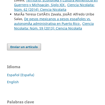
Zavala,
Territorio, EconomÃ­a y Cultura Alimenticia en
Guerrero y Michoacán, Siglo XIX
,
Ciencia Nicolaita:
Núm. 62 (2014): Ciencia Nicolaita
MarÃ­a Teresa CortÃ©s Zavala, JosÃ© Alfredo Uribe
Salas,
De pesos mexicanos a pesos españoles vs.
autonomÃ­a administrativa en Puerto Rico
,
Ciencia
Nicolaita: Núm. 59 (2013): Ciencia Nicolaita
Enviar un artículo
Idioma
Español (España)
English
Palabras clave