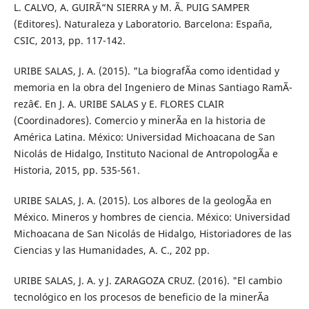
L. CALVO, A. GUIRÃ“N SIERRA y M. Ã. PUIG SAMPER
(Editores). Naturaleza y Laboratorio. Barcelona: España,
CSIC, 2013, pp. 117-142.
URIBE SALAS, J. A. (2015). "La biografÃ­a como identidad y
memoria en la obra del Ingeniero de Minas Santiago RamÃ­
rezâ€. En J. A. URIBE SALAS y E. FLORES CLAIR
(Coordinadores). Comercio y minerÃ­a en la historia de
América Latina. México: Universidad Michoacana de San
Nicolás de Hidalgo, Instituto Nacional de AntropologÃ­a e
Historia, 2015, pp. 535-561.
URIBE SALAS, J. A. (2015). Los albores de la geologÃ­a en
México. Mineros y hombres de ciencia. México: Universidad
Michoacana de San Nicolás de Hidalgo, Historiadores de las
Ciencias y las Humanidades, A. C., 202 pp.
URIBE SALAS, J. A. y J. ZARAGOZA CRUZ. (2016). "El cambio
tecnológico en los procesos de beneficio de la minerÃ­a