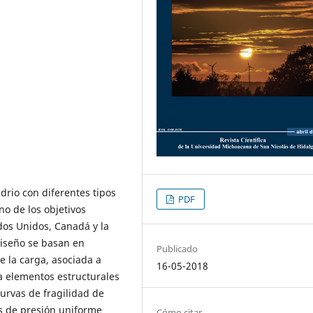
idrio con diferentes tipos
PDF
o de los objetivos
dos Unidos, Canadá y la
diseño se basan en
Publicado
de la carga, asociada a
16-05-2018
 a elementos estructurales
curvas de fragilidad de
os de presión uniforme
Cómo citar