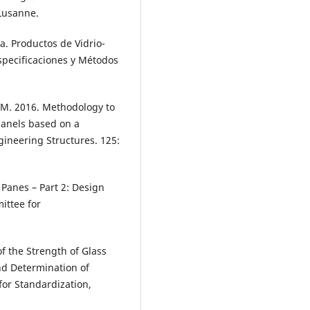
 Lusanne.
. Productos de Vidrio-
specificaciones y Métodos
 J.M. 2016. Methodology to
panels based on a
gineering Structures. 125:
 Panes – Part 2: Design
ittee for
f the Strength of Glass
nd Determination of
for Standardization,