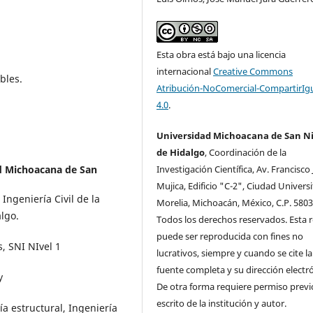
Esta obra está bajo una licencia
internacional
Creative Commons
bles.
Atribución-NoComercial-CompartirIg
4.0
.
Universidad Michoacana de San Ni
de Hidalgo
, Coordinación de la
d Michoacana de San
Investigación Cientí­fica, Av. Francisco 
Mujica, Edificio "C-2", Ciudad Universi
Ingeniería Civil de la
Morelia, Michoacán, México, C.P. 5803
lgo.
Todos los derechos reservados. Esta r
puede ser reproducida con fines no
, SNI NIvel 1
lucrativos, siempre y cuando se cite la
fuente completa y su dirección electró
y
De otra forma requiere permiso previ
escrito de la institución y autor.
ía estructural, Ingeniería