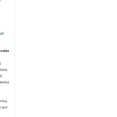
ual
colás
J.
taria,
0.
evista
nica.
o por