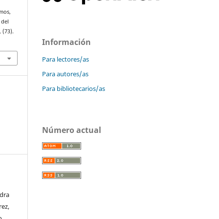
lmos,
 del
, (73).
Información
Para lectores/as
Para autores/as
Para bibliotecarios/as
Número actual
ndra
rez,
o