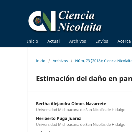
Inicio
Actual
Archivos
Envíos
Acerca
Inicio
/
Archivos
/
Núm. 73 (2018): Ciencia Nicolait
Estimación del daño en pan
Bertha Alejandra Olmos Navarrete
Universidad Michoacana de San Nicolás de Hidalgo
Heriberto Puga Juárez
Universidad Michoacana de San Nicolás de Hidalgo