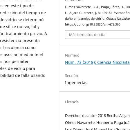
as en este tipo de
Olmos Navarrete, B. A., Puga Juárez, H., O
redicción del tiempo de
L., & Jara Guerrero, J. M. (2018). Estimación
daño en paneles de vidrio.
Ciencia Nicolaita
 de vidrio se determinó
https://doi.org/10.35830/cn.vi73.366
 sílice nuevo, tal y
ún tratamiento previo. A
Más formatos de cita
 resistencia presenta
or frecuencia como
e asocian mediante el
Número
os nos permiten
Núm. 73 (2018): Ciencia Nicolaita
les de vidrio para
bilidad de falla usando
Sección
Ingenierías
Licencia
Derechos de autor 2018 Bertha Aleja
Olmos Navarrete, Heriberto Puga Juá
Luis Olmos, José Manuel Jara Guerrer