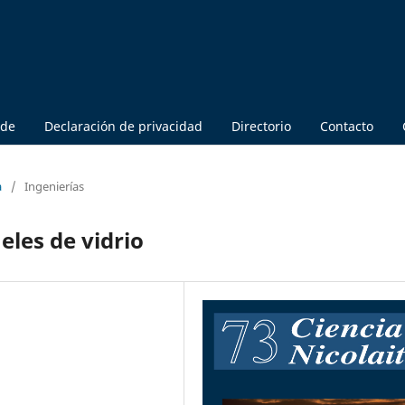
 de
Declaración de privacidad
Directorio
Contacto
a
/
Ingenierías
eles de vidrio