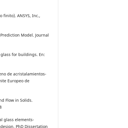
finito). ANSYS, Inc.,
 Prediction Model. Journal
lass for buildings. En:
seno de acristalamientos-
omite Europeo de
d Flow in Solids.
8
al glass elements-
 design. PhD Dissertation