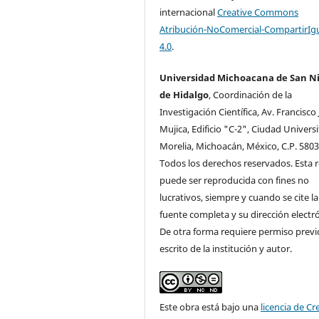
internacional
Creative Commons
Atribución-NoComercial-CompartirIg
4.0
.
Universidad Michoacana de San Ni
de Hidalgo
, Coordinación de la
Investigación Cientí­fica, Av. Francisco 
Mujica, Edificio "C-2", Ciudad Universi
Morelia, Michoacán, México, C.P. 5803
Todos los derechos reservados. Esta r
puede ser reproducida con fines no
lucrativos, siempre y cuando se cite la
fuente completa y su dirección electró
De otra forma requiere permiso previ
escrito de la institución y autor.
Este obra está bajo una
licencia de Cr