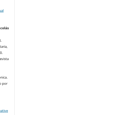
ual
colás
J.
taria,
0.
evista
nica.
o por
eative