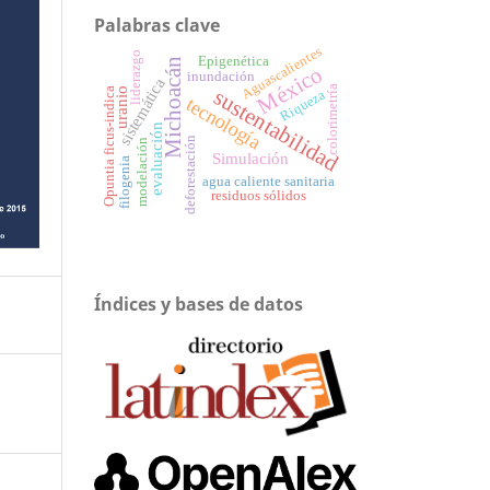
Palabras clave
Aguascalientes
liderazgo
Epigenética
Michoacán
México
inundación
sistemática
colorimetría
sustentabilidad
Opuntia ficus-indica
uranio
Riqueza
tecnología
evaluación
deforestación
modelación
Simulación
filogenia
agua caliente sanitaria
residuos sólidos
Índices y bases de datos