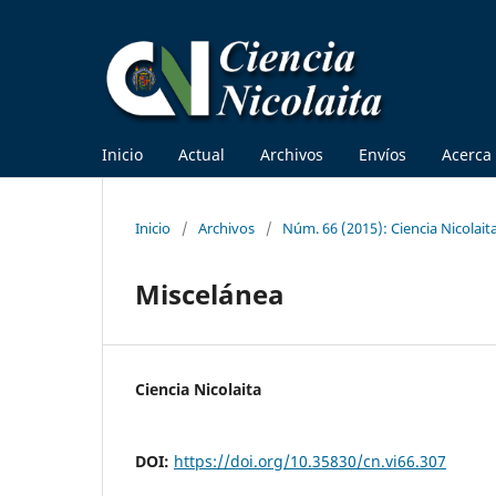
Inicio
Actual
Archivos
Envíos
Acerca
Inicio
/
Archivos
/
Núm. 66 (2015): Ciencia Nicolait
Miscelánea
Ciencia Nicolaita
DOI:
https://doi.org/10.35830/cn.vi66.307