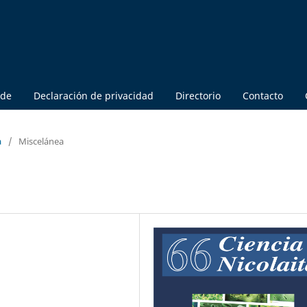
 de
Declaración de privacidad
Directorio
Contacto
a
/
Miscelánea