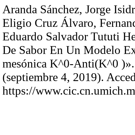
Aranda Sánchez, Jorge Isid
Eligio Cruz Álvaro, Fernan
Eduardo Salvador Tututi H
De Sabor En Un Modelo Ext
mesónica K^0-Anti(K^0 )»
(septiembre 4, 2019). Acced
https://www.cic.cn.umich.m