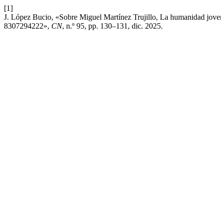
[1]
J. López Bucio, «Sobre Miguel Martínez Trujillo, La humanidad jove
8307294222»,
CN
, n.º 95, pp. 130–131, dic. 2025.