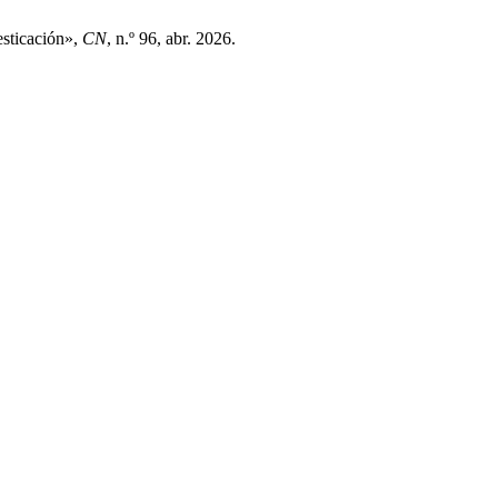
esticación»,
CN
, n.º 96, abr. 2026.