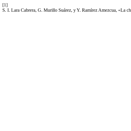
[1]
S. I. Lara Cabrera, G. Murillo Suárez, y Y. Ramírez Amezcua, «La chí