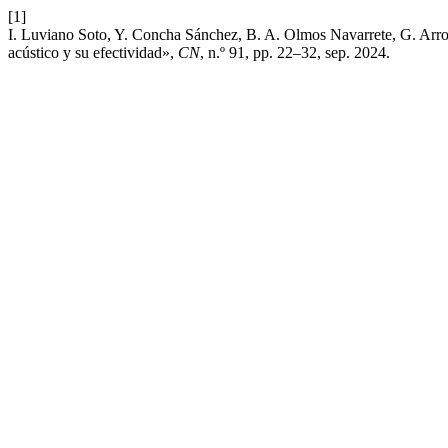
[1]
I. Luviano Soto, Y. Concha Sánchez, B. A. Olmos Navarrete, G. Arroy
acústico y su efectividad»,
CN
, n.º 91, pp. 22–32, sep. 2024.