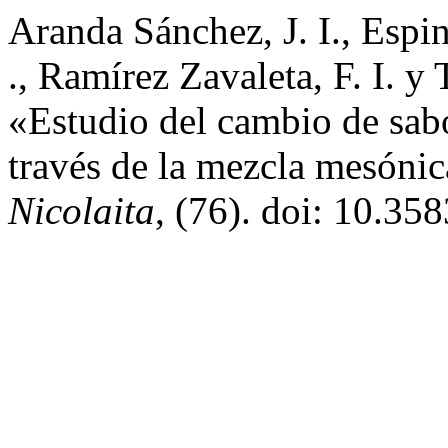
Aranda Sánchez, J. I., Espi
., Ramí­rez Zavaleta, F. I. y
«Estudio del cambio de sab
través de la mezcla mesóni
Nicolaita
, (76). doi: 10.35