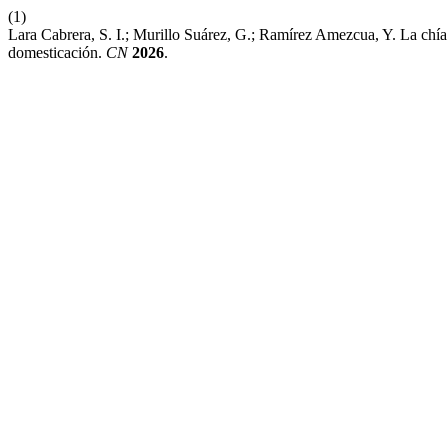
(1)
Lara Cabrera, S. I.; Murillo Suárez, G.; Ramírez Amezcua, Y. La chí
domesticación.
CN
2026
.